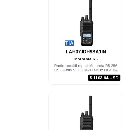
.
LAH07JDH9SA1IN
Motorola
R5
Radio portátil digital Motorola R5 256
Ch 5 wattts VHF 136-174MHz LKP TIA
$ 1103.64 USD