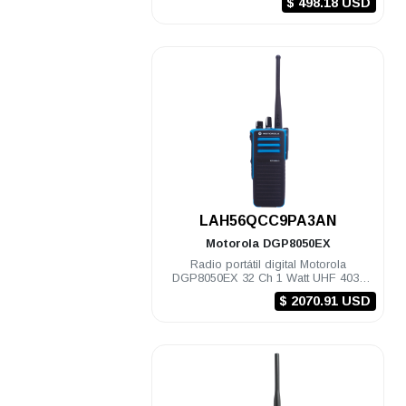
$ 498.18 USD
.
LAH56QCC9PA3AN
Motorola
DGP8050EX
Radio portátil digital Motorola
DGP8050EX 32 Ch 1 Watt UHF 403-
470 Mhz c/gps NKP EX
$ 2070.91 USD