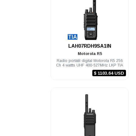
.
LAH07RDH9SA1IN
Motorola
R5
Radio portátil digital Motorola R5 256
Ch 4 wattts UHF 400-527MHz LKP TIA
$ 1103.64 USD