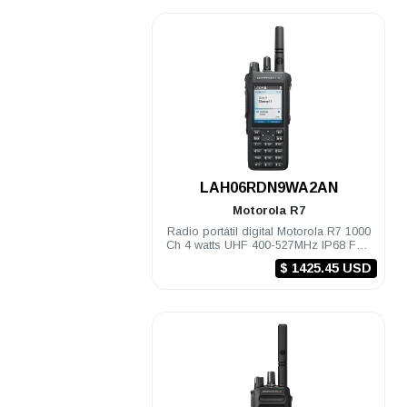
.
LAH06RDN9WA2AN
Motorola
R7
Radio portátil digital Motorola R7 1000
Ch 4 watts UHF 400-527MHz IP68 FKP
Compatible
$ 1425.45 USD