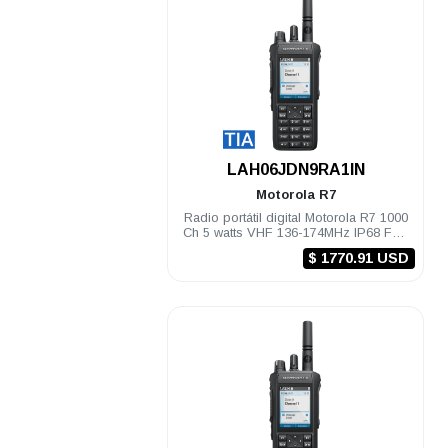
.
LAH06JDN9RA1IN
Motorola
R7
Radio portátil digital Motorola R7 1000
Ch 5 watts VHF 136-174MHz IP68 FKP
TIA Habilitado
$ 1770.91 USD