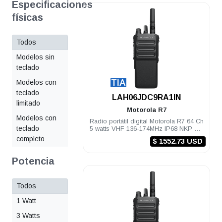
Especificaciones
físicas
Todos
Modelos sin
teclado
Modelos con
teclado
.
LAH06JDC9RA1IN
limitado
Motorola
R7
Modelos con
Radio portátil digital Motorola R7 64 Ch
teclado
5 watts VHF 136-174MHz IP68 NKP TIA
Habilitado
completo
$ 1552.73 USD
Potencia
Todos
1 Watt
3 Watts