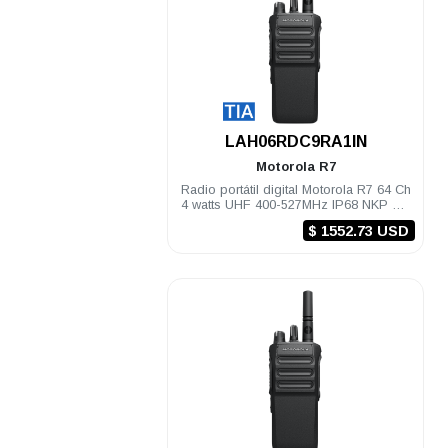
.
LAH06RDC9RA1IN
Motorola
R7
Radio portátil digital Motorola R7 64 Ch
4 watts UHF 400-527MHz IP68 NKP TIA
Habilitado
$ 1552.73 USD