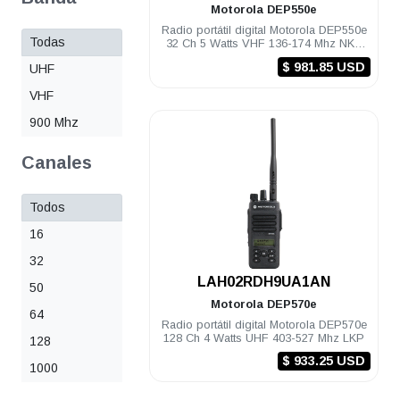
Motorola
DEP550e
Radio portátil digital Motorola DEP550e
Todas
32 Ch 5 Watts VHF 136-174 Mhz NKP
TIA
$ 981.85 USD
UHF
VHF
900 Mhz
Canales
Todos
16
32
.
LAH02RDH9UA1AN
50
Motorola
DEP570e
64
Radio portátil digital Motorola DEP570e
128 Ch 4 Watts UHF 403-527 Mhz LKP
128
$ 933.25 USD
1000