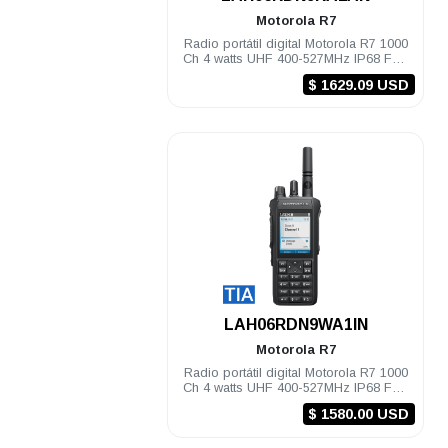
Motorola
R7
Radio portátil digital Motorola R7 1000
Ch 4 watts UHF 400-527MHz IP68 FKP
Habilitado
$ 1629.09 USD
.
LAH06RDN9WA1IN
Motorola
R7
Radio portátil digital Motorola R7 1000
Ch 4 watts UHF 400-527MHz IP68 FKP
TIA Compatible
$ 1580.00 USD