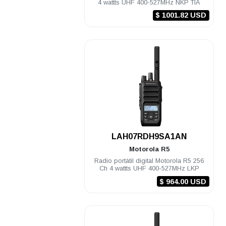
4 wattts UHF 400-527MHz NKP TIA
$ 1001.82 USD
.
LAH07RDH9SA1AN
Motorola
R5
Radio portátil digital Motorola R5 256
Ch 4 wattts UHF 400-527MHz LKP
$ 964.00 USD