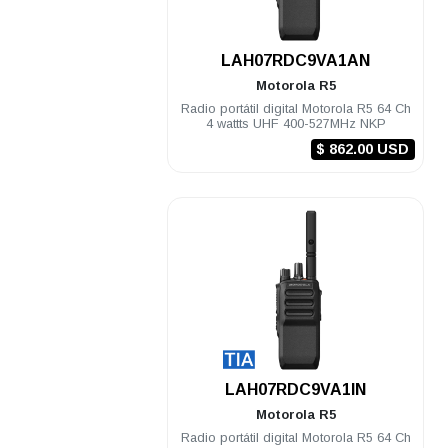
.
LAH07RDC9VA1AN
Motorola
R5
Radio portátil digital Motorola R5 64 Ch
4 wattts UHF 400-527MHz NKP
$ 862.00 USD
.
LAH07RDC9VA1IN
Motorola
R5
Radio portátil digital Motorola R5 64 Ch