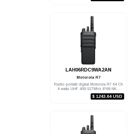
.
LAH06RDC9WA2AN
Motorola
R7
Radio portátil digital Motorola R7 64 Ch
4 watts UHF 400-527MHz IP68 NKP
Compatible
$ 1243.64 USD