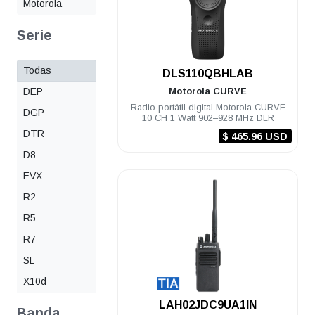
Motorola
Serie
Todas
.
DLS110QBHLAB
DEP
Motorola
CURVE
Radio portátil digital Motorola CURVE
DGP
10 CH 1 Watt 902–928 MHz DLR
DTR
$ 465.96 USD
D8
EVX
R2
R5
R7
SL
X10d
.
LAH02JDC9UA1IN
Banda