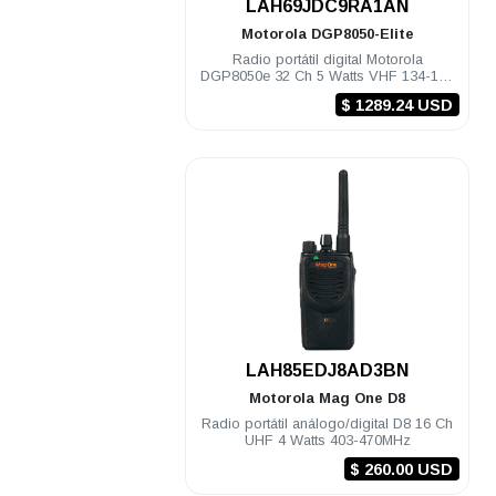
LAH69JDC9RA1AN
Motorola
DGP8050-Elite
Radio portátil digital Motorola
DGP8050e 32 Ch 5 Watts VHF 134-174
Mhz c/gps Elite NKP
$ 1289.24 USD
.
LAH85EDJ8AD3BN
Motorola
Mag One D8
Radio portátil análogo/digital D8 16 Ch
UHF 4 Watts 403-470MHz
$ 260.00 USD