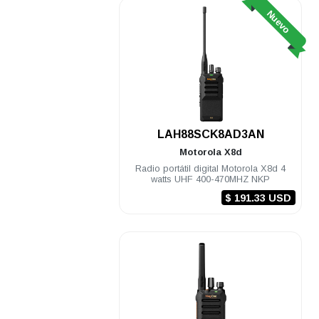
Nuevo
LAH88SCK8AD3AN
Motorola
X8d
Radio portátil digital Motorola X8d 4
watts UHF 400-470MHZ NKP
$ 191.33 USD