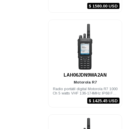
TIA Compatible
$ 1580.00 USD
.
LAH06JDN9WA2AN
Motorola
R7
Radio portátil digital Motorola R7 1000
Ch 5 watts VHF 136-174MHz IP68 FKP
Compatible
$ 1425.45 USD