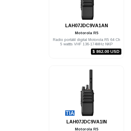
.
LAH07JDC9VA1AN
Motorola
R5
Radio portátil digital Motorola R5 64 Ch
5 wattts VHF 136-174MHz NKP
$ 862.00 USD
.
LAH07JDC9VA1IN
Motorola
R5