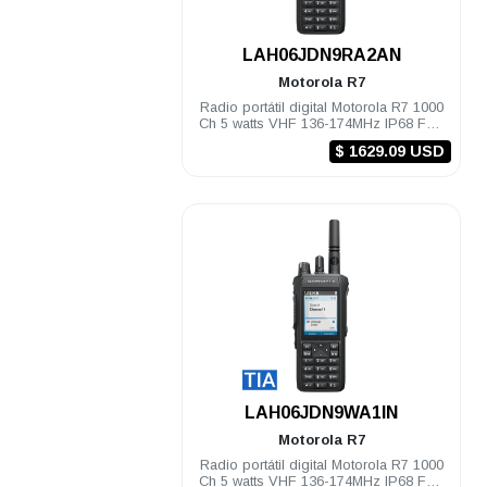
.
LAH06JDN9RA2AN
Motorola
R7
Radio portátil digital Motorola R7 1000
Ch 5 watts VHF 136-174MHz IP68 FKP
Habilitado
$ 1629.09 USD
.
LAH06JDN9WA1IN
Motorola
R7
Radio portátil digital Motorola R7 1000
Ch 5 watts VHF 136-174MHz IP68 FKP