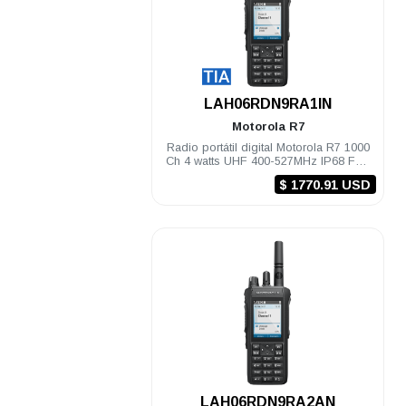
.
LAH06RDN9RA1IN
Motorola
R7
Radio portátil digital Motorola R7 1000
Ch 4 watts UHF 400-527MHz IP68 FKP
TIA Habilitado
$ 1770.91 USD
.
LAH06RDN9RA2AN