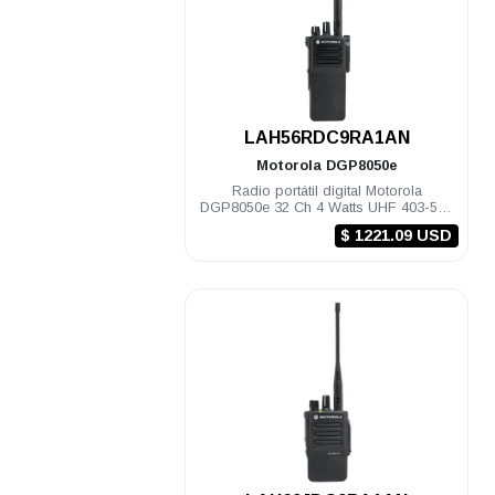
.
LAH56RDC9RA1AN
Motorola
DGP8050e
Radio portátil digital Motorola
DGP8050e 32 Ch 4 Watts UHF 403-527
Mhz c/gps NKP
$ 1221.09 USD
.