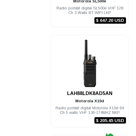
Motorola
SL500e
Radio portátil digital SL500e VHF 128
Ch 3 Watts BT WIFI LKP
$ 647.20 USD
.
LAH88LDK8AD5AN
Motorola
X10d
Radio portátil digital Motorola X10d 64
Ch 5 watts VHF 136-174MHZ NKP
$ 205.45 USD