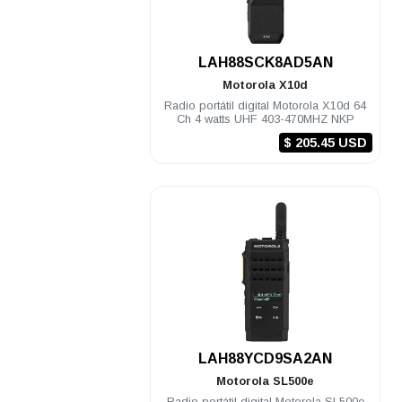
.
LAH88SCK8AD5AN
Motorola
X10d
Radio portátil digital Motorola X10d 64
Ch 4 watts UHF 403-470MHZ NKP
$ 205.45 USD
.
LAH88YCD9SA2AN
Motorola
SL500e
Radio portátil digital Motorola SL500e