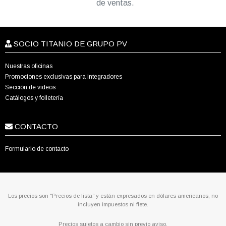
de ventas.
SOCIO TITANIO DE GRUPO PV
Nuestras oficinas
Promociones exclusivas para integradores
Sección de videos
Catálogos y folletería
CONTACTO
Formulario de contacto
Los precios son “Precios de lista” y están expresados en dólares americanos, no
incluyen impuestos ni flete.
Precios sujetos a cambio sin previo aviso.