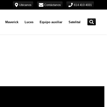
Ubícanos
Contáctanos
614 410 4031
Maverick
Luces
Equipo auxiliar
Satelital