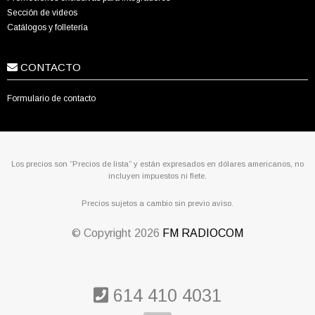
Sección de videos
Catálogos y folletería
CONTACTO
Formulario de contacto
Los precios son “Precios de lista” y están expresados en dólares americanos, no
incluyen impuestos ni flete.
Precios sujetos a cambio sin previo aviso.
© Copyright
2026
FM RADIOCOM
614 410 4031