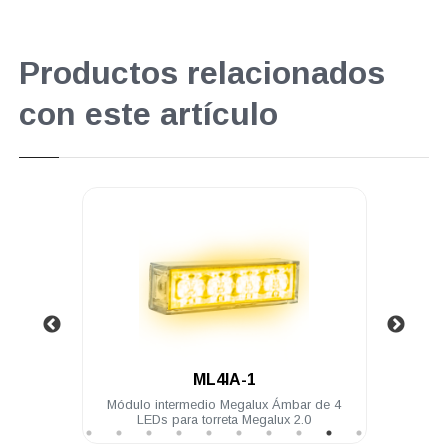
Productos relacionados
con este artículo
.
ML4IA-1
4 LEDs
Módulo intermedio Megalux Ámbar de 4
Mód
LEDs para torreta Megalux 2.0